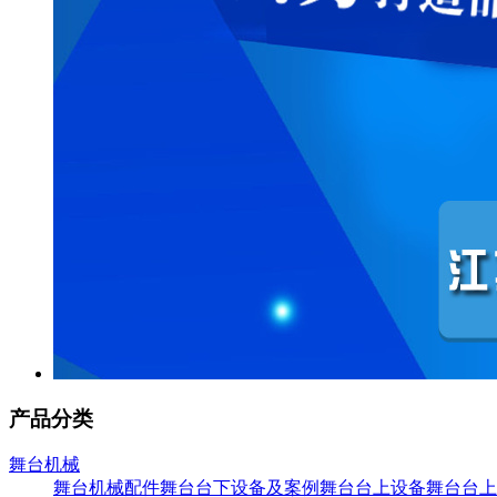
产品分类
舞台机械
舞台机械配件
舞台台下设备及案例
舞台台上设备
舞台台上