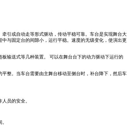
、牵引或自动走等形式驱动，传动平稳可靠。车台是实现舞台大
程中与固定台的间隙小，运行平稳。速度的无级变化，使演出更
板输送式等几种装置。 可以在舞台台下的动力驱动下运行的
的平整。当车台需要由主舞台移动至侧台时，补台降下，然后车
作人员的安全。
许多时间。